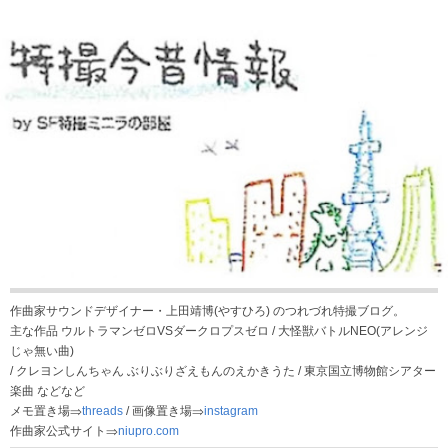
作曲家サウンドデザイナー・上田靖博(やすひろ) のつれづれ特撮ブログ。
主な作品 ウルトラマンゼロVSダークロプスゼロ / 大怪獣バトルNEO(アレンジ
じゃ無い曲)
/ クレヨンしんちゃん ぶりぶりざえもんのえかきうた / 東京国立博物館シアター
楽曲 などなど
メモ置き場⇒
threads
/ 画像置き場⇒
instagram
作曲家公式サイト⇒
niupro.com