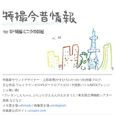
作曲家サウンドデザイナー・上田靖博(やすひろ) のつれづれ特撮ブログ。
主な作品 ウルトラマンゼロVSダークロプスゼロ / 大怪獣バトルNEO(アレンジ
じゃ無い曲)
/ クレヨンしんちゃん ぶりぶりざえもんのえかきうた / 東京国立博物館シアター
楽曲 などなど
メモ置き場⇒
threads
/ 画像置き場⇒
instagram
作曲家公式サイト⇒
niupro.com