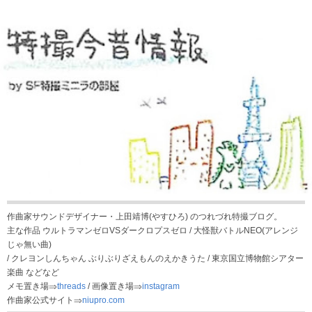
作曲家サウンドデザイナー・上田靖博(やすひろ) のつれづれ特撮ブログ。
主な作品 ウルトラマンゼロVSダークロプスゼロ / 大怪獣バトルNEO(アレンジ
じゃ無い曲)
/ クレヨンしんちゃん ぶりぶりざえもんのえかきうた / 東京国立博物館シアター
楽曲 などなど
メモ置き場⇒
threads
/ 画像置き場⇒
instagram
作曲家公式サイト⇒
niupro.com