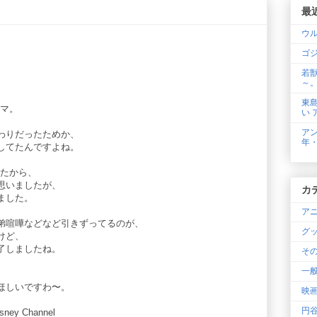
最
ウ
ゴジ
若
～
、
東
ラマ。
い 
アン
わりだったためか、
年
してたんですよね。
てたから、
思いましたが、
カ
ました。
ア
弟喧嘩などなど引きずってるのが、
グ
けど、
了しましたね。
そ
一般
ほしいですわ〜。
映
円
isney Channel