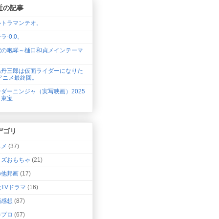
近の記事
ルトラマンテオ。
ラ-0.0。
獣の咆哮～樋口和貞メインテーマ
。
島丹三郎は仮面ライダーになりた
アニメ最終回。
ダーニンジャ（実写映画）2025
・東宝
デゴリ
ニメ
(37)
ッズおもちゃ
(21)
の他邦画
(17)
TVドラマ
(16)
画感想
(87)
谷プロ
(67)