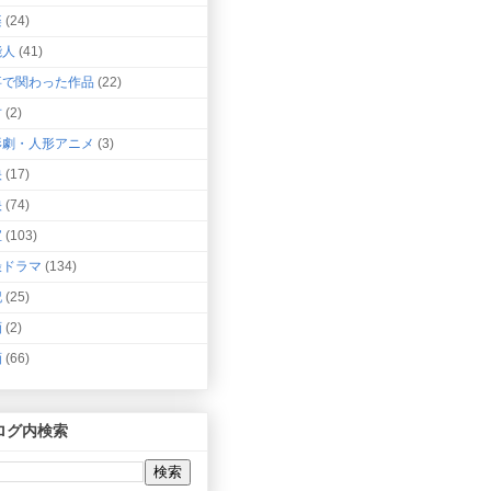
楽
(24)
能人
(41)
事で関わった作品
(22)
竹
(2)
形劇・人形アニメ
(3)
映
(17)
映
(74)
宝
(103)
撮ドラマ
(134)
記
(25)
画
(2)
画
(66)
ログ内検索