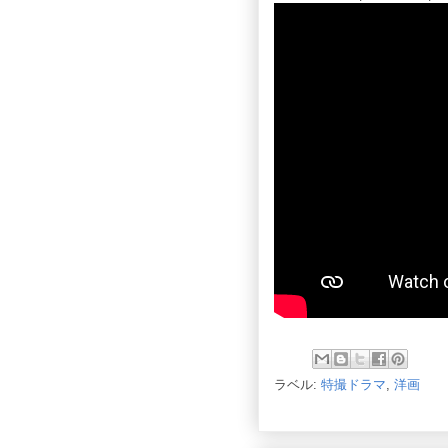
ラベル:
特撮ドラマ
,
洋画