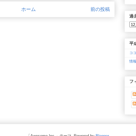
ホーム
前の投稿
過
平
ココ
情報
フ
「Awesome Inc.」テーマ. Powered by
Blogger
.