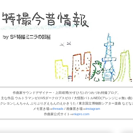
作曲家サウンドデザイナー・上田靖博(やすひろ) のつれづれ特撮ブログ。
主な作品 ウルトラマンゼロVSダークロプスゼロ / 大怪獣バトルNEO(アレンジじゃ無い曲)
/ クレヨンしんちゃん ぶりぶりざえもんのえかきうた / 東京国立博物館シアター楽曲 などな
メモ置き場⇒
threads
/ 画像置き場⇒
instagram
作曲家公式サイト⇒
niupro.com