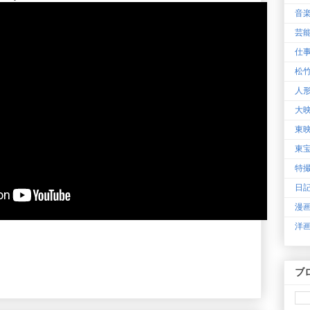
音
芸
仕
松
人
大
東
東
特
日
漫
洋
ブ