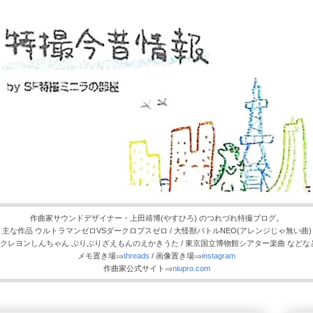
作曲家サウンドデザイナー・上田靖博(やすひろ) のつれづれ特撮ブログ。
主な作品 ウルトラマンゼロVSダークロプスゼロ / 大怪獣バトルNEO(アレンジじゃ無い曲)
/ クレヨンしんちゃん ぶりぶりざえもんのえかきうた / 東京国立博物館シアター楽曲 などな
メモ置き場⇒
threads
/ 画像置き場⇒
instagram
作曲家公式サイト⇒
niupro.com