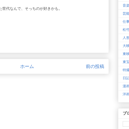
、
音
た世代なんで、そっちのが好きかも。
芸
仕
松
人
大
東
東
ホーム
前の投稿
特
日
漫
洋
ブ