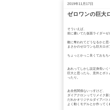
2019年11月17日
ゼロワンの巨大
そういえば、
前に書いてた仮面ライダーゼ
敵に奪われてどうなるかと思
まさかのゼロワンも巨大ロボ
ちょっとかっこ良くておもち
あれってしかし設定身長いく
巨大と思ったら、意外とボト
ったり。
あ全然関係ないっすけど、
ダイアクロンってリメイク新
だれかオリジナルダイアバト
よく動くモデルとか作ってく