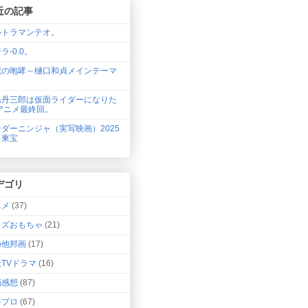
近の記事
ルトラマンテオ。
ラ-0.0。
獣の咆哮～樋口和貞メインテーマ
。
島丹三郎は仮面ライダーになりた
アニメ最終回。
ダーニンジャ（実写映画）2025
・東宝
デゴリ
ニメ
(37)
ッズおもちゃ
(21)
の他邦画
(17)
TVドラマ
(16)
画感想
(87)
谷プロ
(67)