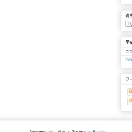
過
平
ココ
情報
フ
「Awesome Inc.」テーマ. Powered by
Blogger
.