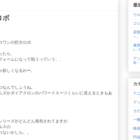
最
ウ
ロボ
ゴジ
若
～
ロワンの巨大ロボ、
東
い 
ったら、
アン
フォームになって戦うっていう、、
年
ゃ欲しくなるわ〜。
カ
つなんでしょうね。
ムズかダイアクロンのパワードスーツくらいに見えるときもあ
ア
グ
そ
一般
シリーズがどんどん発売されてますが、
ルスの
映
れないかしら。。
円