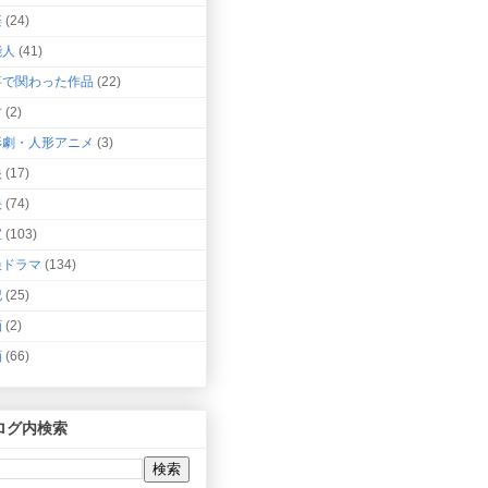
楽
(24)
能人
(41)
事で関わった作品
(22)
竹
(2)
形劇・人形アニメ
(3)
映
(17)
映
(74)
宝
(103)
撮ドラマ
(134)
記
(25)
画
(2)
画
(66)
ログ内検索