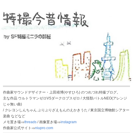
作曲家サウンドデザイナー・上田靖博(やすひろ) のつれづれ特撮ブログ。
主な作品 ウルトラマンゼロVSダークロプスゼロ / 大怪獣バトルNEO(アレンジ
じゃ無い曲)
/ クレヨンしんちゃん ぶりぶりざえもんのえかきうた / 東京国立博物館シアター
楽曲 などなど
メモ置き場⇒
threads
/ 画像置き場⇒
instagram
作曲家公式サイト⇒
niupro.com